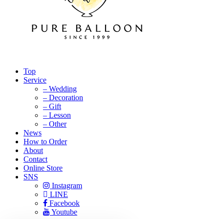
Top
Service
– Wedding
– Decoration
– Gift
– Lesson
– Other
News
How to Order
About
Contact
Online Store
SNS
Instagram
LINE
Facebook
Youtube