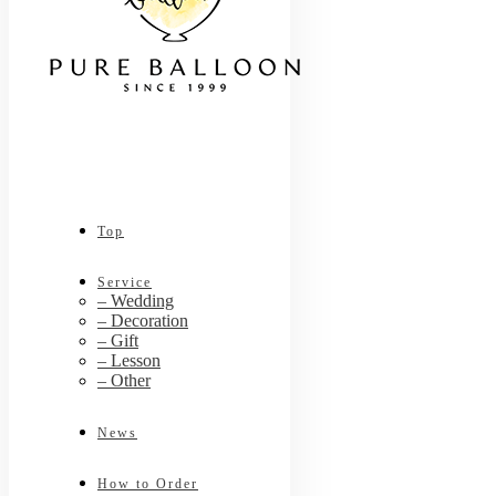
Top
Service
– Wedding
– Decoration
– Gift
– Lesson
– Other
News
How to Order