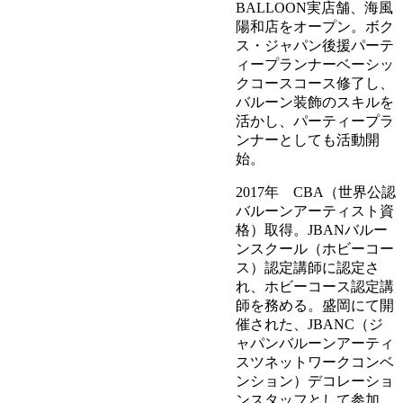
BALLOON実店舗、海風
陽和店をオープン。ボク
ス・ジャパン後援パーテ
ィープランナーベーシッ
クコースコース修了し、
バルーン装飾のスキルを
活かし、パーティープラ
ンナーとしても活動開
始。
2017年 CBA（世界公認
バルーンアーティスト資
格）取得。JBANバルー
ンスクール（ホビーコー
ス）認定講師に認定さ
れ、ホビーコース認定講
師を務める。盛岡にて開
催された、JBANC（ジ
ャパンバルーンアーティ
スツネットワークコンベ
ンション）デコレーショ
ンスタッフとして参加。